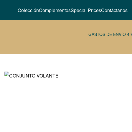
Colección
Complementos
Special Prices
Contáctanos
GASTOS DE ENVÍO 4.
49,95
32,95