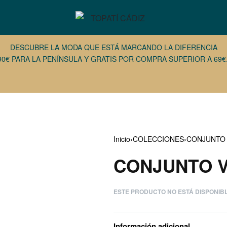
DESCUBRE LA MODA QUE ESTÁ MARCANDO LA DIFERENCIA
90€ PARA LA PENÍNSULA Y GRATIS POR COMPRA SUPERIOR A 69€.
Inicio
›
COLECCIONES
›
CONJUNTO
CONJUNTO 
€
€
39,96
26,37
€
€
ESTE PRODUCTO NO ESTÁ DISPONIB
Información adicional