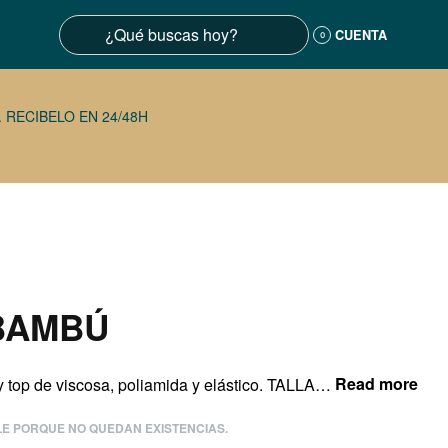
CUENTA
0
 RECIBELO EN 24/48H
BAMBÚ
Conjunto de dos piezas. Falda y top de viscosa, poliamida y elástico. TALLA UNICAAltura de la modelo: 1,70cm.
LE PORQUE NO QUEDAN EXISTENCIAS.