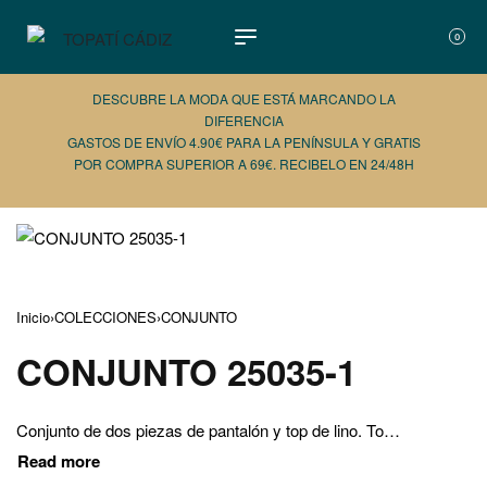
0
DESCUBRE LA MODA QUE ESTÁ MARCANDO LA
DIFERENCIA
GASTOS DE ENVÍO 4.90€ PARA LA PENÍNSULA Y GRATIS
POR COMPRA SUPERIOR A 69€. RECIBELO EN 24/48H
AÑADE 
Inicio
›
COLECCIONES
›
CONJUNTO
CONJUNTO 25035-1
Conjunto de dos piezas de pantalón y top de lino. Top con detalles los lados.TALLA UNICAAltura de la modelo: 1.70cmTalla habitual: S/36