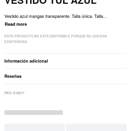
Vestido azul mangas transparente. Talla única. Talla S-M.
ESTE PRODUCTO NO ESTÁ DISPONIBLE PORQUE NO QUEDAN
EXISTENCIAS.
Información adicional
Reseñas
Valorado con
0
d
S16217