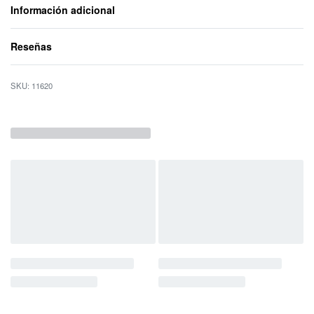
Información adicional
Reseñas
Valorado con
0
d
11620