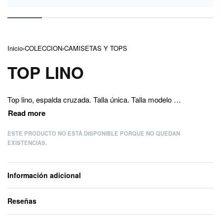
Inicio
›
COLECCION
›
CAMISETAS Y TOPS
TOP LINO
Top lino, espalda cruzada. Talla única. Talla modelo S-M.
ESTE PRODUCTO NO ESTÁ DISPONIBLE PORQUE NO QUEDAN
EXISTENCIAS.
Información adicional
Reseñas
Valorado con
0
d