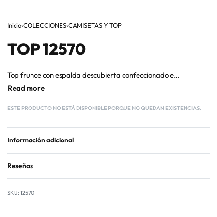
Inicio
›
COLECCIONES
›
CAMISETAS Y TOP
TOP 12570
Top frunce con espalda descubierta confeccionado en viscosa.TALLA UNICATalla habitual de la modelo: S
ESTE PRODUCTO NO ESTÁ DISPONIBLE PORQUE NO QUEDAN EXISTENCIAS.
Información adicional
Reseñas
Valorado con
0
de 
12570