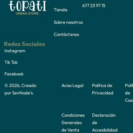
677 23 97 15
Tienda
Sobre nosotros
Contáctanos
Redes Sociales
Instagram
Tik Tok
Facebook
© 2026, Creado
Aviso Legal
Política de
Polí
por
SevNode’s
.
Privacidad
de
Coo
Condiciones
Declaración
Generales
de
de Venta
Accesibilidad