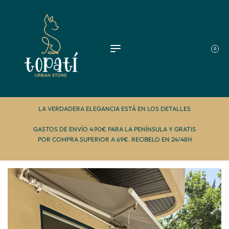
0
LA VERDADERA ELEGANCIA ESTÁ EN LOS DETALLES
GASTOS DE ENVÍO 4.90€ PARA LA PENÍNSULA Y GRATIS
POR COMPRA SUPERIOR A 69€. RECIBELO EN 24/48H