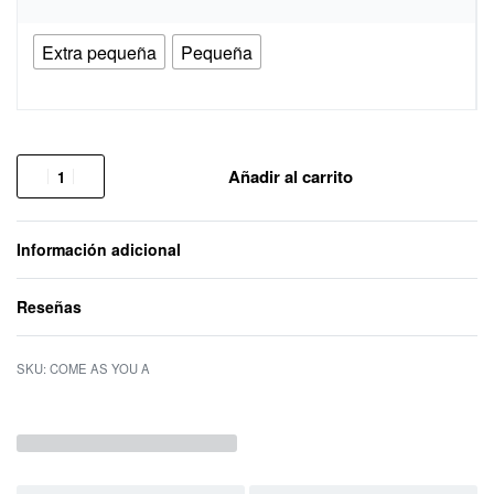
Extra pequeña
Pequeña
Añadir al carrito
Información adicional
Reseñas
Valorado con
0
d
COME AS YOU A