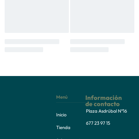
Información
Menú
de contacto
Plaza Asdrúbal Nº16
Inicio
677 23 97 15
Tienda