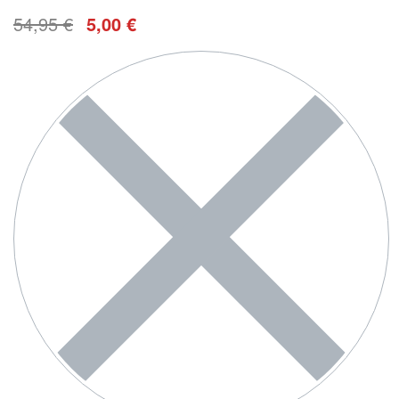
54,95
€
5,00
€