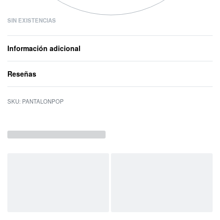
SIN EXISTENCIAS
Información adicional
Reseñas
Valorado con
0
d
PANTALONPOP