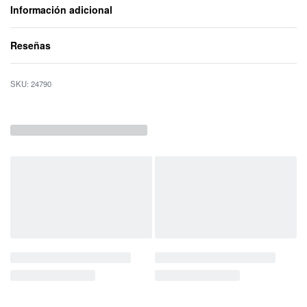
Información adicional
Reseñas
Valorado con
0
d
24790