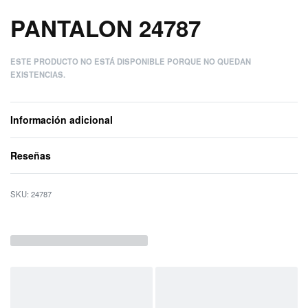
PANTALON 24787
ESTE PRODUCTO NO ESTÁ DISPONIBLE PORQUE NO QUEDAN
EXISTENCIAS.
Información adicional
Reseñas
Valorado con
0
d
24787