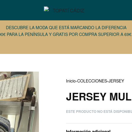
DESCUBRE LA MODA QUE ESTÁ MARCANDO LA DIFERENCIA
90€ PARA LA PENÍNSULA Y GRATIS POR COMPRA SUPERIOR A 69€.
Inicio
›
COLECCIONES
›
JERSEY
JERSEY MUL
47,95
€
15,00
€
51,00
€
ESTE PRODUCTO NO ESTÁ DISPONIB
Información adicional