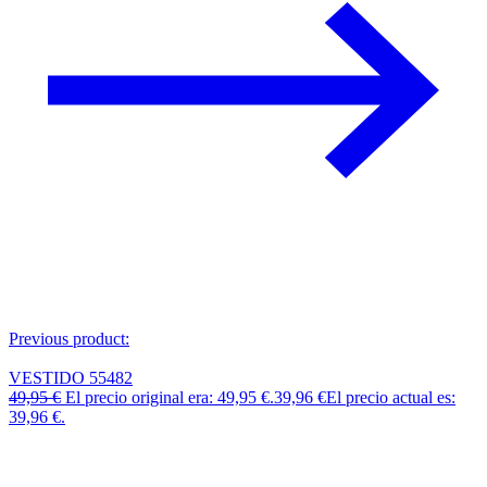
Previous product:
VESTIDO 55482
49,95
€
El precio original era: 49,95 €.
39,96
€
El precio actual es:
39,96 €.