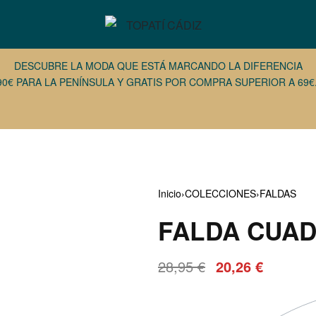
DESCUBRE LA MODA QUE ESTÁ MARCANDO LA DIFERENCIA
90€ PARA LA PENÍNSULA Y GRATIS POR COMPRA SUPERIOR A 69€.
Inicio
›
COLECCIONES
›
FALDAS
FALDA CUAD
52,95
47,95
€
€
20,00
15,00
€
€
28,95
€
20,26
€