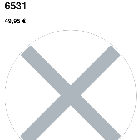
6531
49,95
€