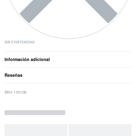
SIN EXISTENCIAS
Información adicional
Reseñas
Valorado con
0
d
1101130