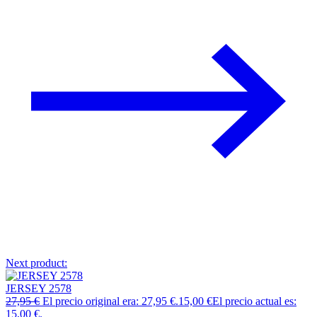
Next product:
JERSEY 2578
27,95
€
El precio original era: 27,95 €.
15,00
€
El precio actual es:
15,00 €.