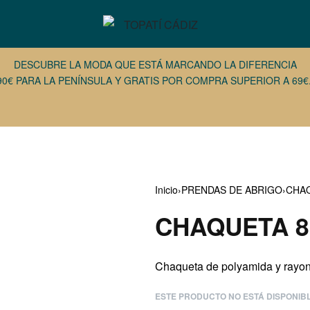
DESCUBRE LA MODA QUE ESTÁ MARCANDO LA DIFERENCIA
90€ PARA LA PENÍNSULA Y GRATIS POR COMPRA SUPERIOR A 69€.
Inicio
›
PRENDAS DE ABRIGO
›
CHA
CHAQUETA 8
32,95
€
26,37
€
37,95
€
18,98
€
Chaqueta de polyamida y ra
ESTE PRODUCTO NO ESTÁ DISPONIB