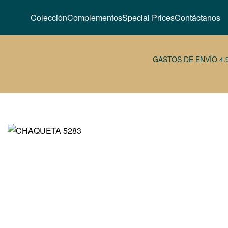
Colección
Complementos
Special Prices
Contáctanos
GASTOS DE ENVÍO 4.
42,95
34,95