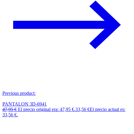
Previous product:
PANTALON 3D-6941
47,95
€
El precio original era: 47,95 €.
33,56
€
El precio actual es:
33,56 €.