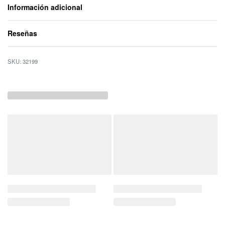
Información adicional
Reseñas
Valorado con
0
d
32199