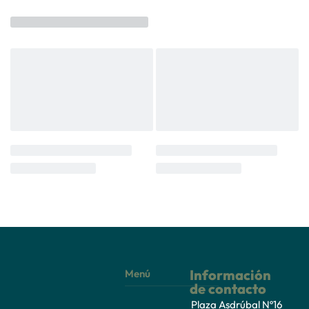
Información
Menú
de contacto
Plaza Asdrúbal Nº16