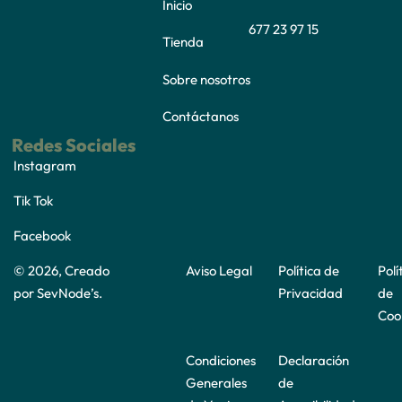
Inicio
677 23 97 15
Tienda
Sobre nosotros
Contáctanos
Redes Sociales
Instagram
Tik Tok
Facebook
© 2026, Creado
Aviso Legal
Política de
Polí
por
SevNode’s
.
Privacidad
de
Coo
Condiciones
Declaración
Generales
de