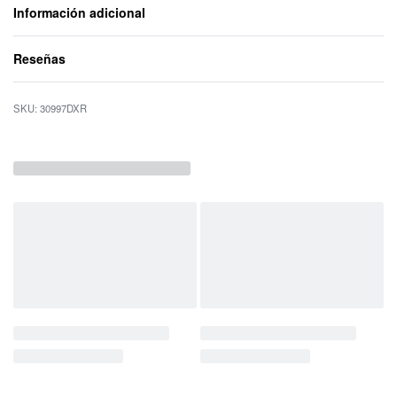
Información adicional
Reseñas
Valorado con
0
d
30997DXR