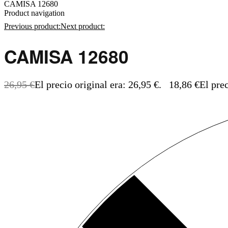
CAMISA 12680
Product navigation
Previous product:
Next product:
CAMISA 12680
ra: 56,95 €.
 precio original era: 24,95 €.
39,86
€
El
9,95
€
El
ual es: 9,95 €.
26,95
€
El precio original era: 26,95 €.
18,86
€
El prec