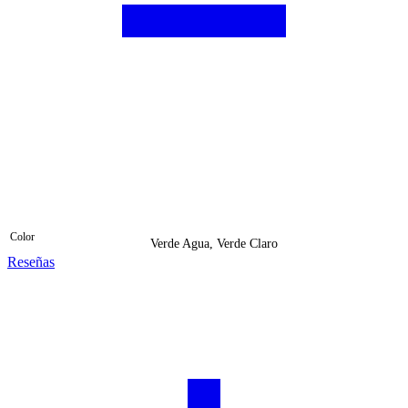
Color
Verde Agua, Verde Claro
Reseñas
Valorado con
0
de