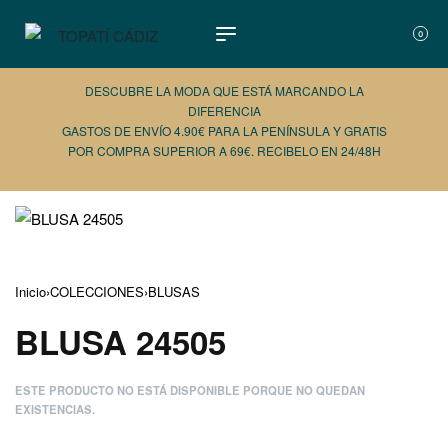
0
DESCUBRE LA MODA QUE ESTÁ MARCANDO LA
DIFERENCIA
GASTOS DE ENVÍO 4.90€ PARA LA PENÍNSULA Y GRATIS
POR COMPRA SUPERIOR A 69€. RECIBELO EN 24/48H
AÑADE 
Inicio
›
COLECCIONES
›
BLUSAS
BLUSA 24505
ESTE PRODUCTO NO ESTÁ DISPONIBLE PORQUE NO QUEDAN
EXISTENCIAS.