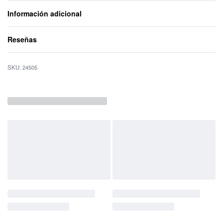
Información adicional
Reseñas
Valorado con
0
d
24505