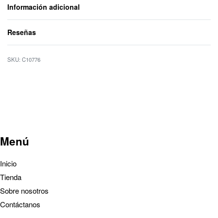
Información adicional
Reseñas
Valorado con
0
d
C10776
Menú
Inicio
Tienda
Sobre nosotros
Contáctanos